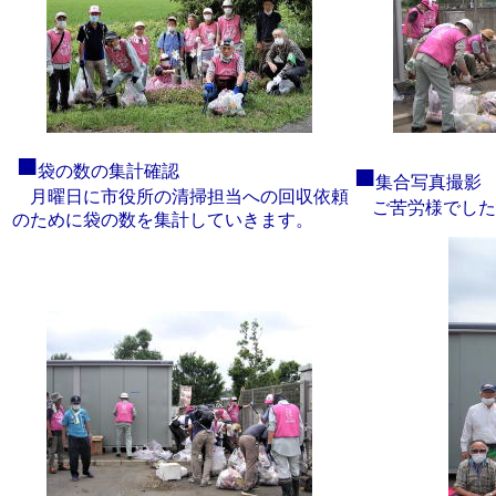
■
■
袋の数の集計確認
集合写真撮影
月曜日に市役所の清掃担当への回収依頼
ご苦労様でした
のために袋の数を集計していきます。