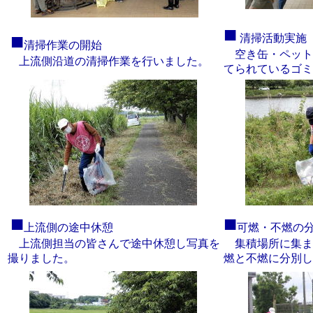
■
■
清掃活動実施
清掃作業の開始
空き缶・ペット
上流側沿道の清掃作業を行いました。
てられているゴミ
■
■
上流側の途中休憩
可燃・不燃の
上流側担当の皆さんで途中休憩し写真を
集積場所に集ま
撮りました。
燃と不燃に分別し