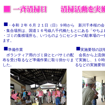
■
・
令和 ２年 ６月 ２１日（日）９時から
新川千本桜の会
・集合場所は、国道１６号線八千代橋たもとにある「やちよ
・ゴミの集積場所も、いつものようにセンターの駐車場の一
ます。
■
■
準備作業
実施要領の説
ボランティア用のゴミ袋とヒバサミの配
会長から上流側
布を受け取るなど準備作業に取り掛かりま
て実施し、１０時
した。
るなどの実施要領