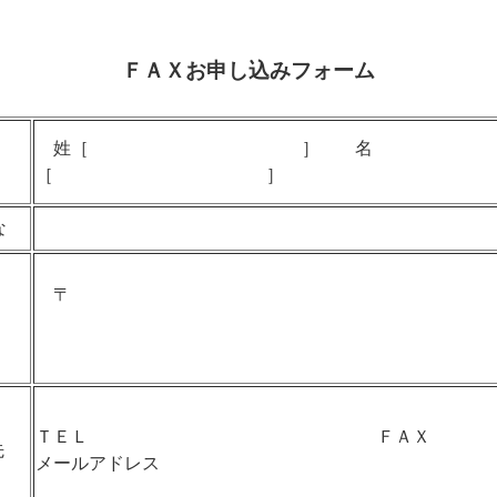
ＦＡＸお申し込みフォーム
姓［ ］ 名
［ ］
な
〒
ＴＥＬ ＦＡＸ
先
メールアドレス