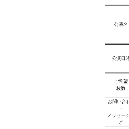
公演名
公演
日
ご希望
枚数
お問い合
・
メッセー
ど