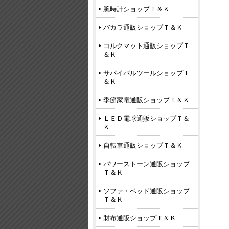
腕時計ショップＴ＆Ｋ
バカラ通販ショップＴ＆Ｋ
コルクマット通販ショップＴ
＆Ｋ
サバイバルツールショップＴ
＆Ｋ
季節家電通販ショップＴ＆Ｋ
ＬＥＤ電球通販ショップＴ＆
Ｋ
自転車通販ショップＴ＆Ｋ
パワーストーン通販ショップ
Ｔ＆Ｋ
ソファ・ベッド通販ショップ
Ｔ＆Ｋ
財布通販ショップＴ＆Ｋ