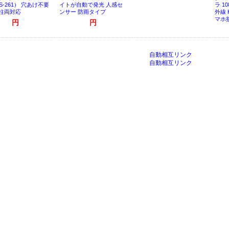
S-261） 穴あけ不要
イトが自動で発光 人感セ
ラ 10
柱両対応
ンサー 防雨タイプ
外線 
マホ
円
円
自動相互リンク
自動相互リンク