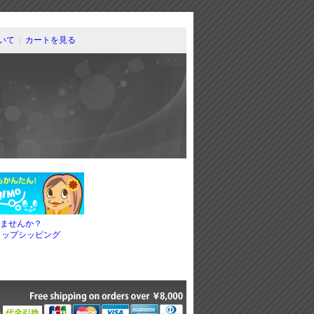
いて
|
カートを見る
ませんか？
ロップシッピング