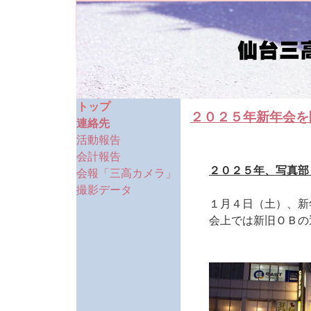
トップ
２０２５年新年会を
連絡先
活動報告
会計報告
２０２５年、写真部
会報「三高カメラ」
撮影データ
１月４日（土）、新
会上では新旧ＯＢの