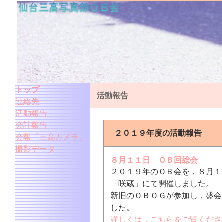
トップ
活動報告
連絡先
活動報告
会計報告
２０１９年度の活動報告
会報「三高カメラ」
撮影データ
８月１１日 ＯＢ回総会
２０１９年のＯＢ会を，８月１
「咲蔵」にて開催しました。
新旧のＯＢＯＧが参加し，盛会
した。
詳しくは，こちらをご覧くださ