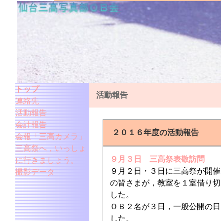
トップ
活動報告
連絡先
活動報告
会計報告
２０１６年度の活動報告
会報「三高カメラ」
三高祭へ，いっしょ
９月３日 三高祭表敬訪問
に行きましょう。
９月２日・３日に三高祭が開催
撮影データ
の皆さまが，教室を１室借り切
した。
ＯＢ２名が３日，一般公開の日
した。