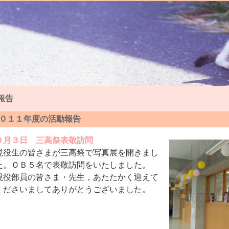
報告
０１１年度の活動報告
９月３日 三高祭表敬訪問
現役生の皆さまが三高祭で写真展を開きまし
た。ＯＢ５名で表敬訪問をいたしました。
現役部員の皆さま・先生，あたたかく迎えて
くださいましてありがとうございました。