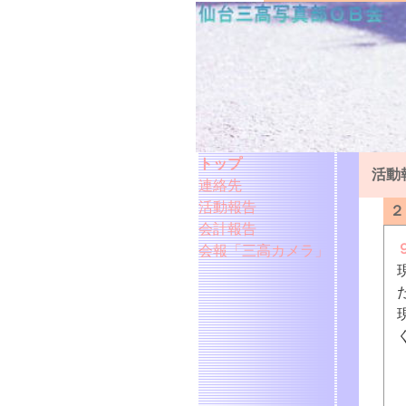
トップ
活動
連絡先
活動報告
２
会計報告
会報「三高カメラ」