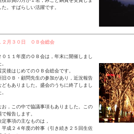
現役部員の方が１名，みごと銅賞を受賞しま
した。すばらしい活躍です。
１２月３０日 ＯＢ会総会
２０１１年度のＯＢ会は，年末に開催しまし
た。
震災後はじめてのＯＢ会総会です。
新旧ＯＢ・顧問先生の参加があり，近況報告
などもありました。盛会のうちに終了しまし
た。
なお，この中で協議事項もありました。この
場で報告します。
決定事項の主なものは，
・平成２４年度の幹事（引き続き２５回生佐