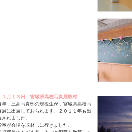
１１月１３日 宮城県高校写真展取材
毎年，三高写真部の現役生が，宮城県高校写
真展に出展しておられます。２０１１年も出
展されました。
幹事が会場を取材しに行きました。