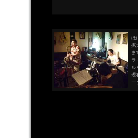
ほ
拡
ま
ラ
ル
現
ーダ