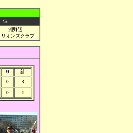
 位
淵野辺
オリオンズクラブ
９
計
0
3
0
1