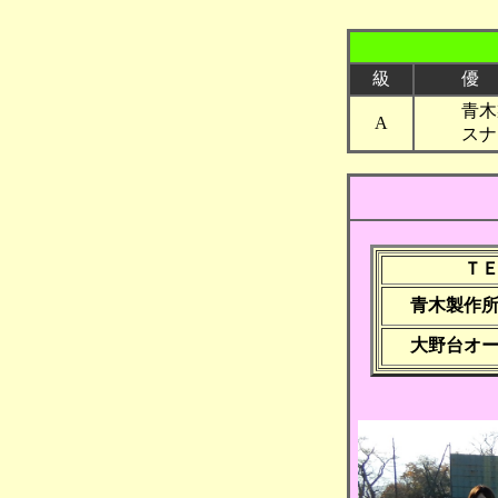
級
優
青木
A
スナ
Ｔ
青木製作
大野台オ