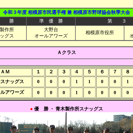
令和３年度 相模原市民選手権 兼 相模原市野球協会秋季大会
 勝
準 優 勝
第 ３
製作所
大野台
相模原市役所
ッグス
オールアワーズ
Ａクラス
ＥＡＭ
１
２
３
４
５
６
７
８
所スナッグス
0
0
0
1
1
0
0
1
ールアワーズ
0
0
0
1
0
0
0
0
●
優 勝 ・ 青木製作所スナッグス