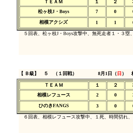
ＴＥＡＭ
１
２
松ヶ枝J・Boys
7
0
相模アクシズ
1
1
５回表、松ヶ枝J・Boys攻撃中、無死走者１・３塁
【 Ｂ級】 ５ （１回戦）
8月1日（
日
）
ＴＥＡＭ
１
２
相模レフュース
2
0
ひのきFANGS
3
0
６回表、相模レフュース攻撃中、１死、時間切れ、