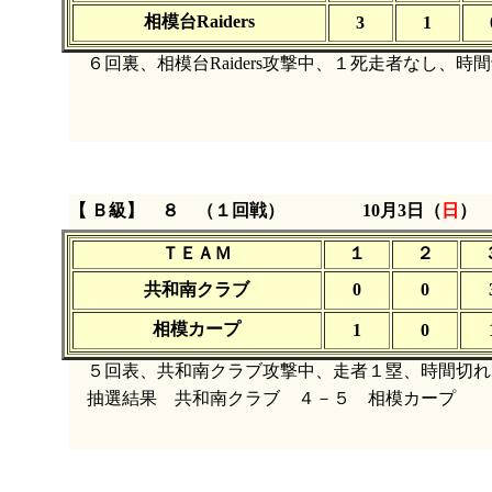
相模台Raiders
3
1
６回裏、相模台Raiders攻撃中、１死走者なし、時
【 Ｂ級】 ８ （１回戦）
10月3日（
日
）
ＴＥＡＭ
１
２
共和南クラブ
0
0
相模カープ
1
0
５回表、共和南クラブ攻撃中、走者１塁、時間切れ
抽選結果 共和南クラブ ４－５ 相模カープ