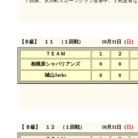
７回表、氷川町スポーツクラブ攻撃中、１死走者な
【Ｂ級】 １１ （１回戦）
10月31日（
日
）
ＴＥＡＭ
１
２
相模原シャバリアンズ
0
0
城山Jacks
0
0
【 Ｂ級】 １２ （１回戦）
10月31日（
日
）