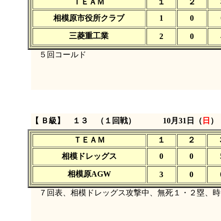
ＴＥＡＭ
１
２
相模原市役所クラブ
1
0
三菱重工業
2
0
５回コールド
【 Ｂ級】 １３ （１回戦）
10月31日（
日
）
ＴＥＡＭ
１
２
相模ドレッグス
0
0
相模原AGW
3
0
７回表、相模ドレッグス攻撃中、無死１・２塁、時