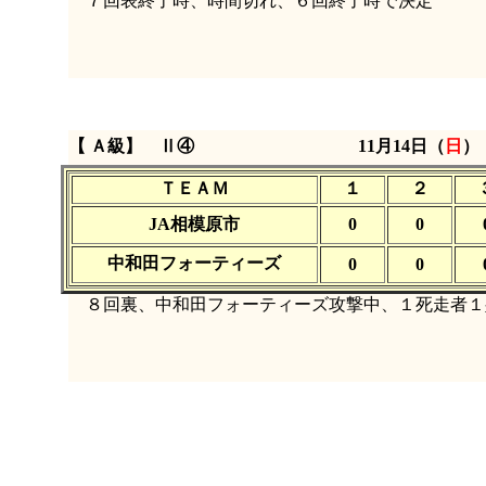
７回表終了時、時間切れ、６回終了時で決定
【 Ａ級】 Ⅱ④
11月14日（
日
ＴＥＡＭ
１
２
JA相模原市
0
0
中和田フォーティーズ
0
0
８回裏、中和田フォーティーズ攻撃中、１死走者１