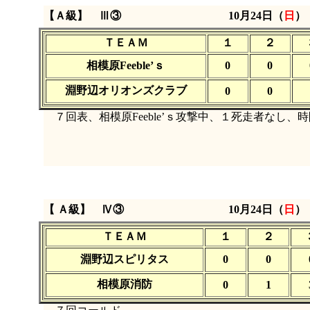
【Ａ級】 Ⅲ③
10月24日（
日
ＴＥＡＭ
１
２
相模原Feeble’ｓ
0
0
淵野辺オリオンズクラブ
0
0
７回表、相模原Feeble’ｓ攻撃中、１死走者なし、
【 Ａ級】 Ⅳ③
10月24日（
日
ＴＥＡＭ
１
２
淵野辺スピリタス
0
0
相模原消防
0
1