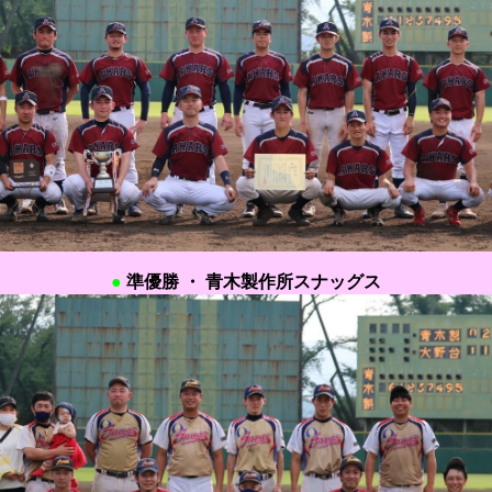
●
準優勝 ・
青木製作所スナッグス