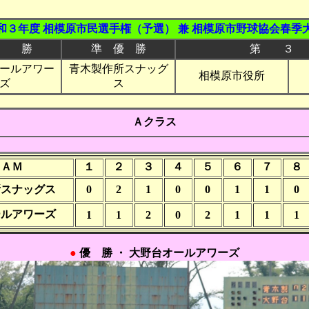
和３年度 相模原市民選手権（予選） 兼 相模原市野球協会春季
 勝
準 優 勝
第 ３
ールアワー
青木製作所スナッグ
相模原市役所
ズ
ス
Ａクラス
ＥＡＭ
１
２
３
４
５
６
７
８
所スナッグス
0
2
1
0
0
1
1
0
ールアワーズ
1
1
2
0
2
1
1
1
●
優 勝 ・ 大野台オールアワーズ