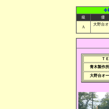
令
級
優
大野台オ
A
Ｔ
青木製作
大野台オ