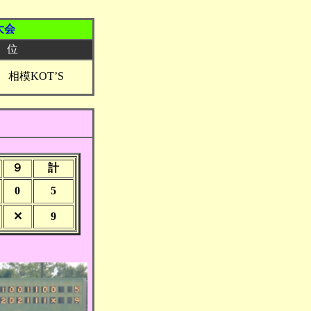
大会
 位
相模KOT’S
９
計
0
5
✕
9