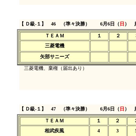
【 Ｄ級‐１】 46 （準々決勝）
6月6日（
日
） 
ＴＥＡＭ
１
２
三菱電機
矢部サニーズ
三菱電機、棄権（届出あり）
【 Ｄ級‐１】 47 （準々決勝）
6月6日（
日
） 
ＴＥＡＭ
１
２
相武疾風
4
3