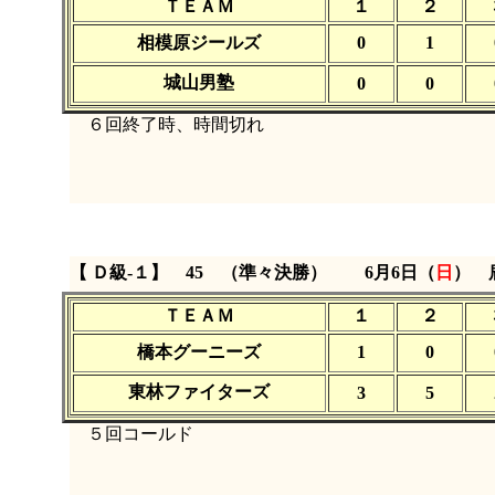
ＴＥＡＭ
１
２
相模原ジールズ
0
1
城山男塾
0
0
６回終了時、時間切れ
【 Ｄ級‐１】 45 （準々決勝）
6月6日（
日
） 
ＴＥＡＭ
１
２
橋本グーニーズ
1
0
東林ファイターズ
3
5
５回コールド