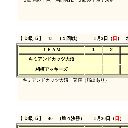
６回表終了時、時間切れ、５回終了時で決定
【 Ｄ級‐５】 15 （１回戦）
5月2日（
日
） 
ＴＥＡＭ
１
２
キミアンドカッツ大沼
相模アッキーズ
キミアンドカッツ大沼、棄権（届出あり）
【 Ｄ級‐５】 40 （準々決勝）
5月30日（
日