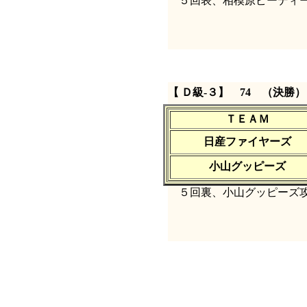
５回表、相模原ピーディー
【 Ｄ級‐３】 74 （決勝）
ＴＥＡＭ
日産ファイヤーズ
小山グッピーズ
５回裏、小山グッピーズ攻