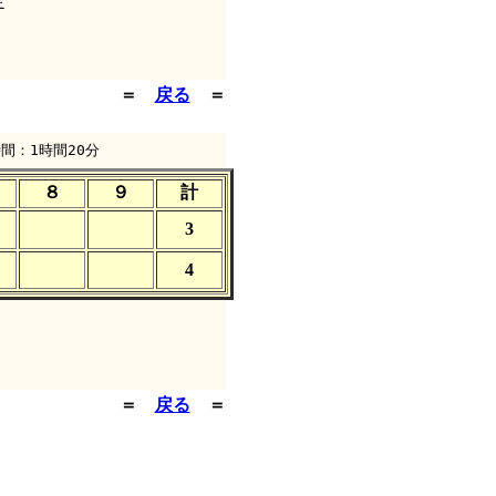
定
＝
戻る
＝
間：1時間20分
８
９
計
3
4
＝
戻る
＝