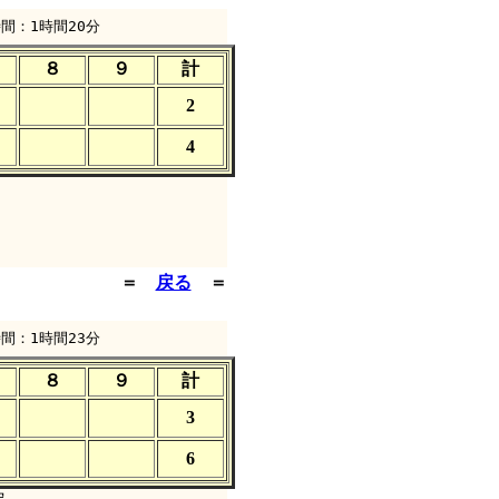
間：1時間20分
８
９
計
2
4
＝
戻る
＝
間：1時間23分
８
９
計
3
6