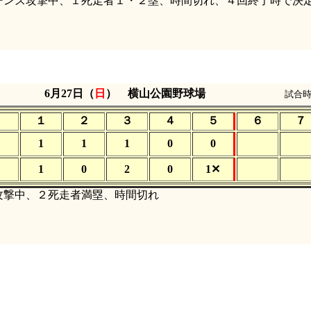
ンズ攻撃中、１死走者１・２塁、時間切れ、４回終了時で決
6月27日（
日
） 横山公園野球場
試合時
１
２
３
４
５
６
７
1
1
1
0
0
1
0
2
0
1✕
撃中、２死走者満塁、時間切れ