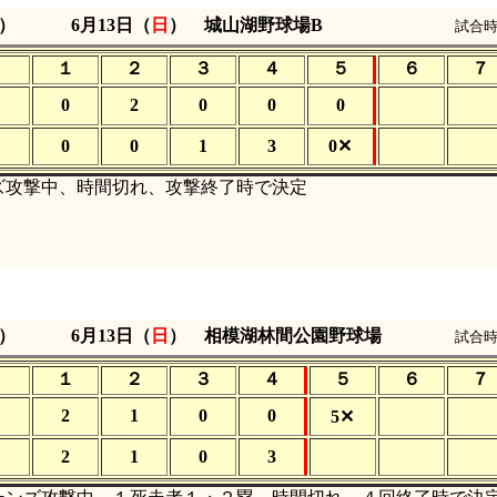
）
6月13日（
日
）
城山湖野球場B
試合時
１
２
３
４
５
６
７
0
2
0
0
0
0
0
1
3
0✕
攻撃中、時間切れ、攻撃終了時で決定
）
6月13日（
日
）
相模湖林間公園野球場
試合時
１
２
３
４
５
６
７
2
1
0
0
5✕
2
1
0
3