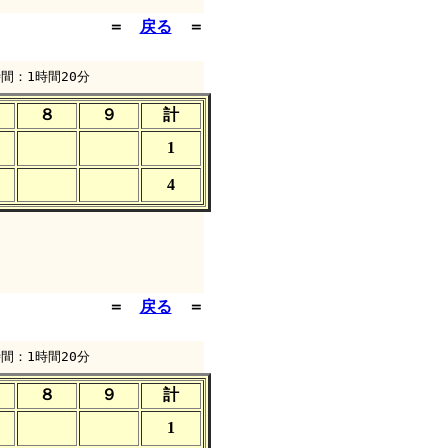
＝
戻る
＝
間：1時間20分
８
９
計
1
4
＝
戻る
＝
間：1時間20分
８
９
計
1