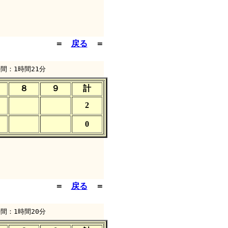
＝
戻る
＝
間：1時間21分
８
９
計
2
0
＝
戻る
＝
間：1時間20分