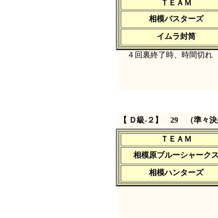
ＴＥＡＭ
相模バスターズ
イムラ封筒
４回裏終了時、時間切れ
【 Ｄ級‐２】 29 （準々
ＴＥＡＭ
相模原ブルーシャーク
相模ハンターズ