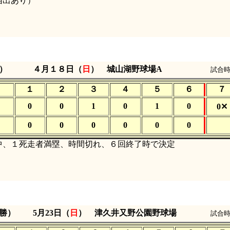
届出あり）
）
４月１８日（
日
） 城山湖野球場A
試合時
１
２
３
４
５
６
７
0
0
1
0
1
0
0✕
0
0
0
0
0
0
、１死走者満塁、時間切れ、６回終了時で決定
決勝）
5月23日（
日
） 津久井又野公園野球場
試合時