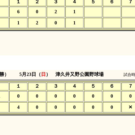
１
２
３
４
５
６
７
6
0
2
1
1
2
0
1
決勝）
5月23日（
日
） 津久井又野公園野球場
試合時
１
２
３
４
５
６
７
ス
0
0
0
0
0
0
0
4
0
0
0
0
0
✕