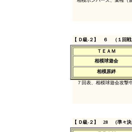
相模ボンバーズ、棄権（
【 Ｄ級‐２】 ６ （１回戦
ＴＥＡＭ
相模球遊会
相模原絆
７回表、相模球遊会攻撃中
【 Ｄ級‐２】 28 （準々