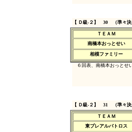
【 Ｄ級‐２】 30 （準々
ＴＥＡＭ
南橋本おっとせい
相模ファミリー
６回表、南橋本おっとせい
【 Ｄ級‐２】 31 （準々
ＴＥＡＭ
東プレアルバトロス