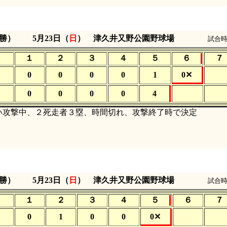
決勝）
5月23日（
日
） 津久井又野公園野球場
試合時
１
２
３
４
５
６
７
0
0
0
0
1
0✕
0
0
0
0
4
攻撃中、２死走者３塁、時間切れ、攻撃終了時で決定
決勝）
5月23日（
日
） 津久井又野公園野球場
試合時
１
２
３
４
５
６
７
0
1
0
0
0✕