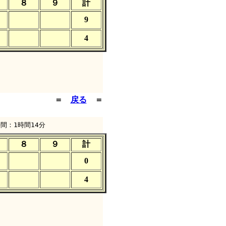
８
９
計
9
4
＝
戻る
＝
間：1時間14分
８
９
計
0
4