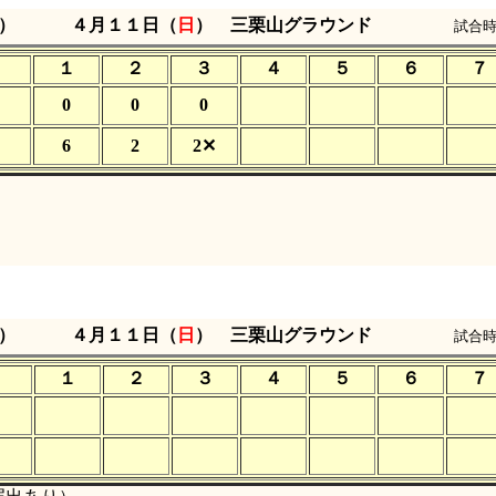
）
４月１１日（
日
） 三栗山グラウンド
試合時
１
２
３
４
５
６
７
0
0
0
6
2
2✕
）
４月１１日（
日
） 三栗山グラウンド
試合
１
２
３
４
５
６
７