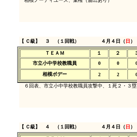
相模ノーティユース、棄権（届出あり）
【 Ｃ級】 ３ （１回戦）
４月４日（
日
）
ＴＥＡＭ
１
２
市立小中学校教職員
0
0
相模ボデー
2
2
６回表、市立小中学校教職員攻撃中、１死２・３塁
【 Ｃ級】 ４ （１回戦）
４月４日（
日
）