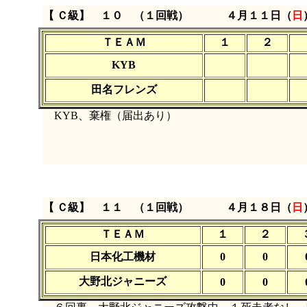
【 Ｃ級】 １０ （１回戦）
４月１１日（
日
ＴＥＡＭ
１
２
KYB
田名フレンズ
KYB、棄権（届出あり）
【 Ｃ級】 １１ （１回戦）
４月１８日（
日
ＴＥＡＭ
１
２
日本化工機材
0
0
大野北ジャニーズ
0
0