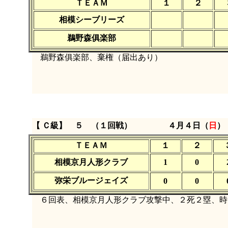
ＴＥＡＭ
１
２
相模シーブリーズ
鵜野森俱楽部
鵜野森俱楽部、棄権（届出あり）
【 Ｃ級】 ５ （１回戦）
４月４日（
日
）
ＴＥＡＭ
１
２
相模京月人形クラブ
1
0
弥栄ブルージェイズ
0
0
６回表、相模京月人形クラブ攻撃中、２死２塁、時