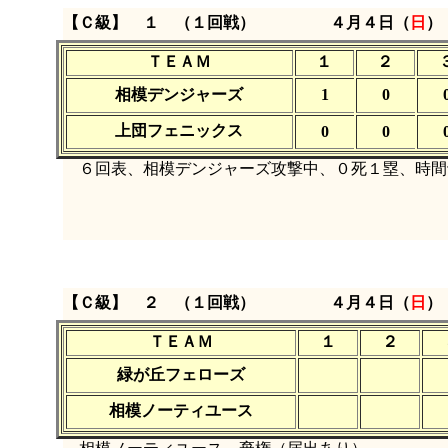
【Ｃ級】 １ （１回戦）
４月４日（
日
）
ＴＥＡＭ
１
２
相模デンジャーズ
1
0
上団フェニックス
0
0
６回表、相模デンジャーズ攻撃中、０死１塁、時間
【Ｃ級】 ２ （１回戦）
４月４日（
日
）
ＴＥＡＭ
１
２
緑が丘フェローズ
相模ノーティユース