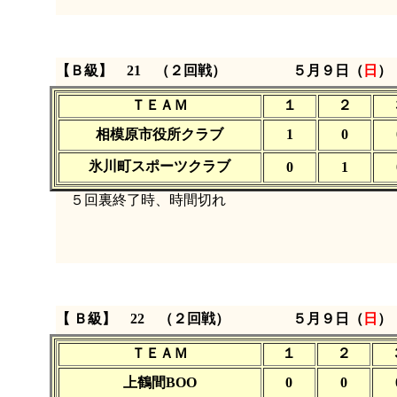
【Ｂ級】 21 （２回戦）
５月９日（
日
）
ＴＥＡＭ
１
２
相模原市役所クラブ
1
0
氷川町スポーツクラブ
0
1
５回裏終了時、時間切れ
【 Ｂ級】 22 （２回戦）
５月９日（
日
）
ＴＥＡＭ
１
２
上鶴間BOO
0
0