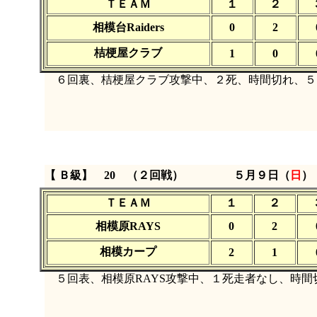
ＴＥＡＭ
１
２
相模台Raiders
0
2
桔梗屋クラブ
1
0
６回裏、桔梗屋クラブ攻撃中、２死、時間切れ、５
【 Ｂ級】 20 （２回戦）
５月９日（
日
）
ＴＥＡＭ
１
２
相模原RAYS
0
2
相模カープ
2
1
５回表、相模原RAYS攻撃中、１死走者なし、時間