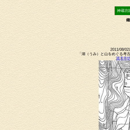
神蔵坊
鐘
2011/0
「湖（うみ）と山をめぐる考古
清滝寺