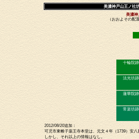
美濃神戸山王ノ社
美濃神
（おおよその配
十輪院跡
法光坊跡
蓮華院跡
常楽坊跡
2012/08/20追加：
可児市東帷子薬王寺本堂は、元文４年（1739）安
しかし、それ以上の情報はなし。