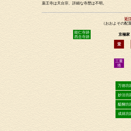
薬王寺は天台宗、詳細な寺歴は不明。
近
（おおよその配
能仁寺跡
京極家
西念寺跡
堂
三重
塔
万徳坊
妙法坊
醍醐坊
成就坊