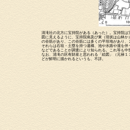
清滝社の北方に宝持院がある（あった）。宝持院は
図に見えるように、宝持院南及び東（現状は山林か
の谷筋があり、この谷筋には多くの平坦地があり、
それらは石垣・土塁を持つ遺構、池や水路や瀧を伴
などであることが調査により知られる。これ等も中
なお、清滝の区有財産と思われる「絵図」（元禄１３
どが鮮明に描かれるというも、不詳。