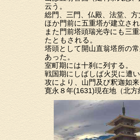
云う。
総門、三門、仏殿、法堂、方
ほか門前に五重塔が建立さ
また門前塔頭瑞光寺にも三重
たともされる。
塔頭として開山直翁塔所の常
あった。
室町期には十刹に列する。
戦国期にしばしば火災に遭い、
攻により、山門及び釈迦如
寛永８年(1631)現在地（