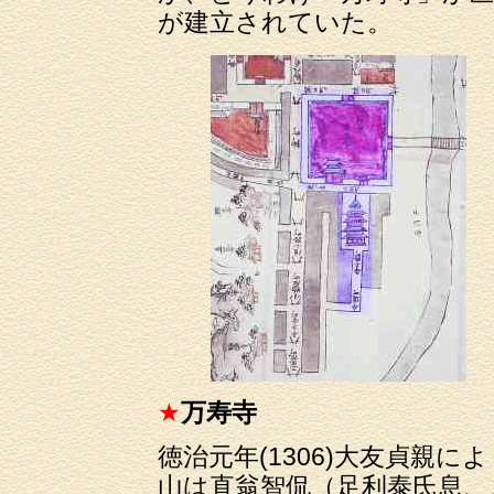
が建立されていた。
★
万寿寺
徳治元年(1306)大友貞親に
山は直翁智侃（足利泰氏息、