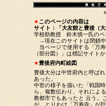
豊 後 万 
★
このページの内容は
サイト：「大友館と豊後（大
学校助教授 鈴木慎一氏のペ
→現在このサイトは閉鎖中（20
当ページで使用する「万寿
（部分図）」は標記サイトか
★
豊後府内町絵図
豊後大分は中世府内と呼ばれ
あった。
中世の様子を描いた「戦国時
ら、複数伝わり、それによ
教都市でもあったと 云う。
が、とりわけ「万寿寺」が巨