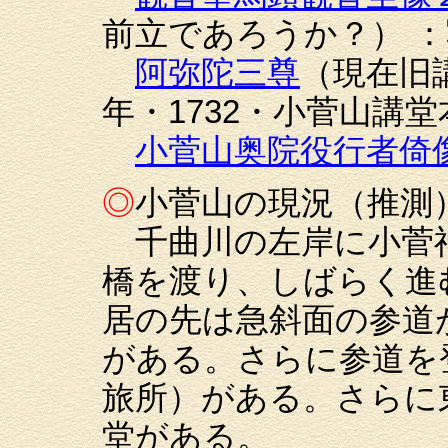
前立であろうか？） 
阿弥陀三尊
（現在旧
年・1732・小菅山講
小菅山奥院役行者倚
◎
小菅山の現況（推測
千曲川の左岸に小菅
橋を渡り、しばらく進
居の先は急斜面の参道
がある。さらに参道を
旅所）がある。さらに
堂がある。