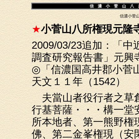
信 濃 小 菅 山 八 
信濃小菅
★
小菅山八所権現元隆
2009/03/23追加
調査研究報告書」元興寺
◎「信濃国高井郡小菅
天文１１年（1542）
夫當山者役行者之草創
行基菩薩・・・構一堂
所本地者、第一熊野権
佛、第二金峯権現（安