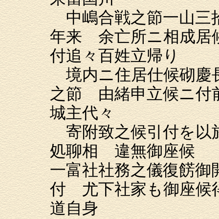
中嶋合戦之節一山三拾
年来 余亡所ニ相成居
付追々百姓立帰り
境内ニ住居仕候砌慶長
之節 由緒申立候ニ付
城主代々
寄附致之候引付を以於
処聊相 違無御座候
一富社社務之儀復餝御
付 尤下社家も御座候
道自身