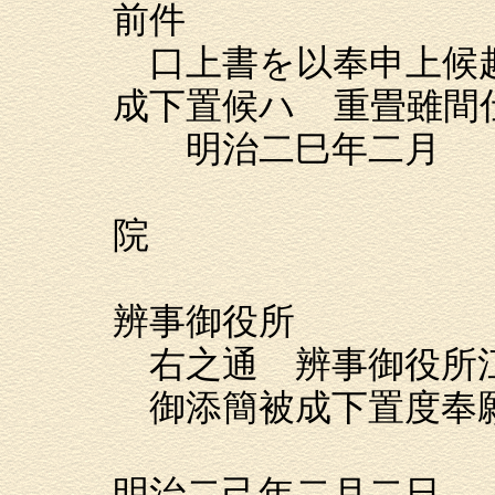
前件
口上書を以奉申上候趣
成下置候ハゝ重畳雖間
明治二巳年二月 
小菅山
院
改名 
辨事御役所
右之通 辨事御役所
御添簡被成下置度奉
右 武内
明治二己年二月二日