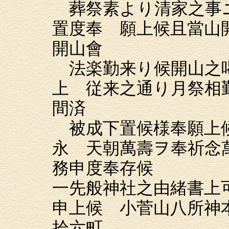
葬祭素より清家之事
置度奉 願上候且當山
開山會
法楽勤来り候開山之
上 従来之通り月祭相
間済
被成下置候様奉願上
永 天朝萬壽ヲ奉祈念
務申度奉存候
一先般神社之由緒書上
申上候 小菅山八所神
拾六町