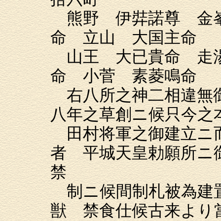
熊野 伊弉諾尊 金峯
命 立山 大国主命
山王 大已貴命 走湯
命 小菅 素菱鳴命
右八所之神二相違無御
八年之草創ニ候只今之
田村将軍之御建立ニ
者 平城天皇勅願所ニ
禁
制ニ候間制札被為建
獣 禁食仕候古来より