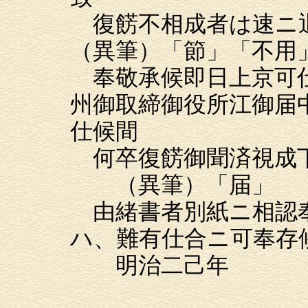
復餝不相成者は速ニ
（異筆）「節」「不用
奉敬承候即日上京可仕
州御取締御役所江御届
仕候間
何卒復餝御聞済視成下
（異筆）「届」
由緒書者別紙ニ相認奉
ハ、難有仕合ニ可奉存
明治二己年 
小菅山元