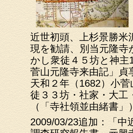
近世初頭、上杉景勝米
現を勧請、別当元隆寺
かし衆徒４５坊と神主
菅山元隆寺来由記」貞享
天和２年（1682）小
徒３３坊・社家・大工
（「寺社領並由緒書」
2009/03/23追加