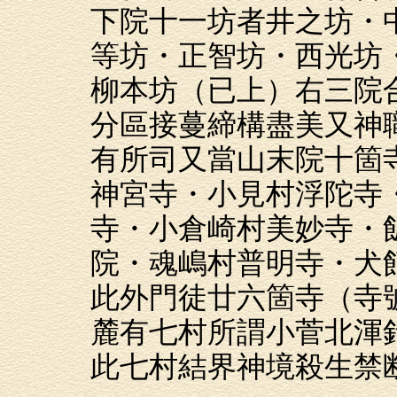
下院十一坊者井之坊・
等坊・正智坊・西光坊
柳本坊（已上）右三院
分區接蔓締構盡美又神
有所司又當山末院十箇
神宮寺・小見村浮陀寺
寺・小倉崎村美妙寺・
院・魂嶋村普明寺・犬
此外門徒廿六箇寺（寺
麓有七村所謂小菅北渾
此七村結界神境殺生禁