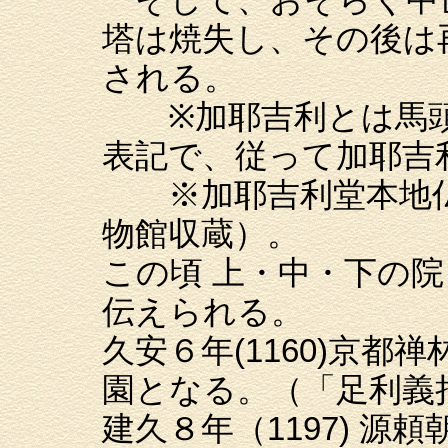
塔は焼失し、その後は
される。
※加耶吉利とは馬頭
表記で、従って加耶吉
※加耶吉利堂本地仏
物館収蔵）。
この頃 上・中・下の
伝えられる。
久安６年(1160)京
園となる。（「足利義
建久８年（1197) 