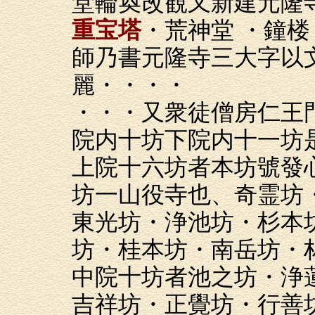
堂輪奐改観又新建元隆
重宝塔
・荒神堂 ・鐘
師乃書元隆寺三大字以
麗・・・・
・・・又衆徒僧房仁王
院内十坊下院内十一坊
上院十六坊者本坊號發
坊一山役寺也、奇霊坊
東光坊・浄池坊・杉本
坊・桂本坊・南岳坊・
中院十坊者池之坊・浄
吉祥坊・正覺坊・行善