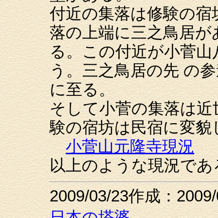
付近の集落は修験の宿
落の上端に三之鳥居が
る。この付近が小菅山
う。三之鳥居の先 の
に至る。
そして小菅の集落は近
験の宿坊は民宿に変貌
小菅山元隆寺現況
以上のような現況であ
2009/03/23作成：2009
日本の塔婆