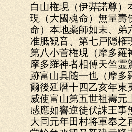
白山権現（伊弉諾尊）
現（大國魂命）無量壽
命）本地薬師如末、弟
准胝観音、第七戸隠権
第八小菅権現（摩多羅
摩多羅神者相傅天竺霊
跡富山具随一也（摩多
爾後延暦十四乙亥年東
威使富山第五世祖壽元
感應如響逆徒伏誅王事
大同元年田村将軍奉之