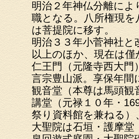
明治２年神仏分離によ
職となる。八所権現を
は菩提院に移す。
明治３３年小菅神社と
以上のほか、現在は僅
仁王門（元隆寺西大門
言宗豊山派。享保年間
観音堂（本尊は馬頭観
講堂（元禄１０年・16
祭り資料館を兼ねる）
大聖院は石垣・護摩堂（