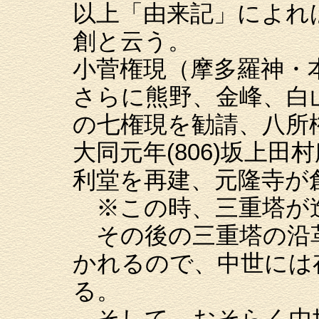
以上「由来記」によれば
創と云う。
小菅権現（摩多羅神・
さらに熊野、金峰、白
の七権現を勧請、八所
大同元年(806)坂上
利堂を再建、元隆寺が
※この時、三重塔が
その後の三重塔の沿
かれるので、中世には
る。
そして、おそらく中