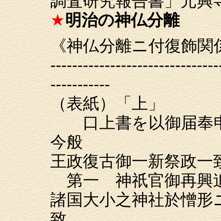
調査研究報告書」元興寺
★
明治の神仏分離
《神仏分離ニ付復飾関
-------------------------------
-----------
（表紙）「上」
口上書を以御届奉
今般
王政復古御一新祭政一
第一 神祇官御再興
諸国大小之神社於憎形
致