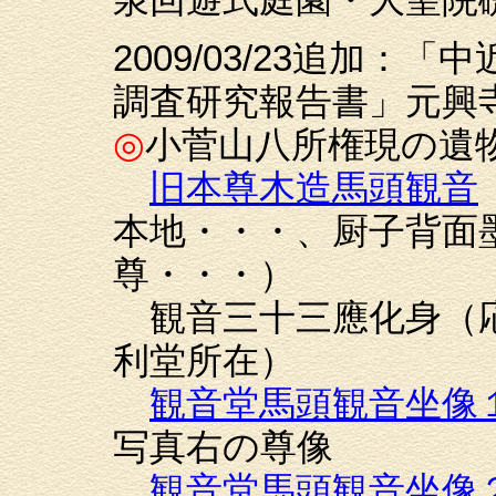
泉回遊式庭園・大聖院
2009/03/23追加
調査研究報告書」元興寺
◎
小菅山八所権現の遺
旧本尊木造馬頭観音
本地・・・、厨子背面
尊・・・）
観音三十三應化身（応
利堂所在）
観音堂馬頭観音坐像
写真右の尊像
観音堂馬頭観音坐像