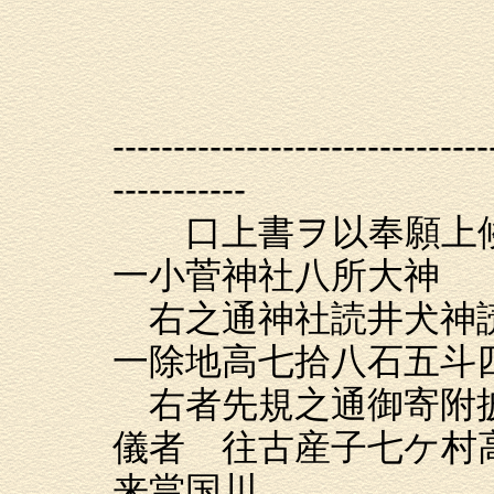
改名 
同愛
高
-------------------------------
-----------
口上書ヲ以奉願上
一小菅神社八所大神
右之通神社読井犬神
一除地高七拾八石五斗
右者先規之通御寄附披
儀者 往古産子七ケ村
来當国川