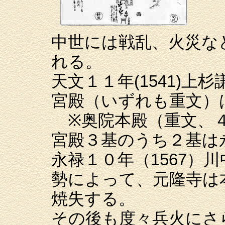
中世には戦乱、火災な
れる。
天文１１年(1541)
宮殿（いずれも重文）
※奥院本殿（重文、４
宮殿３基のうち２基は永
永禄１０年（1567）
勢によって、元隆寺は
焼失する。
その後も度々兵火にさ