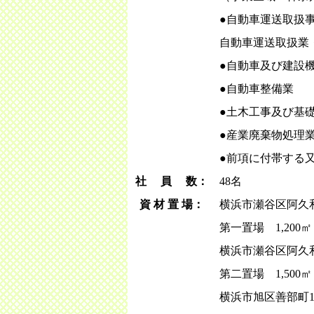
●自動車運送取扱
自動車運送取扱業
●自動車及び建設機
●自動車整備業
●土木工事及び基
●産業廃棄物処理
●前項に付帯する
社 員 数：
48名
資 材 置 場：
横浜市瀬谷区阿久和南
第一置場 1,200㎡
横浜市瀬谷区阿久和南
第二置場 1,500㎡
横浜市旭区善部町1