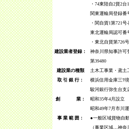
・74東陸自2貨2台
関東運輸局登録番
・関自貨1第721号
東北運輸局認可番
・東北自貨第726号
建設業者登録：
神奈川県知事許可
第39480
建設業の種類
土木工事業・鳶土
取 引 銀 行：
横浜信用金庫三ﾂ
駿河銀行弥生台支
創 業：
昭和35年4月設立
昭和49年7月市川
事 業 範 囲：
●一般区域貨物自
（事業区域…神奈