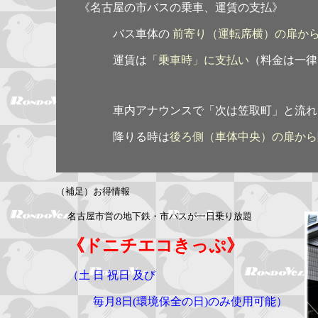
《名古屋の市バスの乗車、運賃の支払》
バス車体の
前寄り（運転席横）の扉か
運賃は
「乗車時」に支払い
（料金は一律 
車内アナウンスで「次は笠取町」と流れたら
降りる時は
後ろ側（車体中央）の扉から
（補足）お得情報
名古屋市営の地下鉄・市バスが一日乗り放題
《ドニチエコきっぷ》
（土 日 祝日 及び
毎月8日(環境保全の日)のみ使用可能）