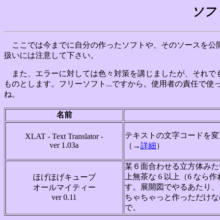
ソフ
ここでは今までに自分の作ったソフトや、そのソースを公開
扱いには注意して下さい。
また、エラーに対しては色々対策を講じましたが、それでも
ものとします。フリーソフト...ですから。使用者の責任で
ね。
名前
テキストの文字コードを変
XLAT - Text Translator -
ver 1.03a
（→
詳細
）
某６面合わせる立方体みたい
上無茶な 6 以上（6 な
ほげほげキューブ
す。展開図でやるあたり、
オールマイティー
ver 0.11
ちゃちゃっと作っただけな
で。