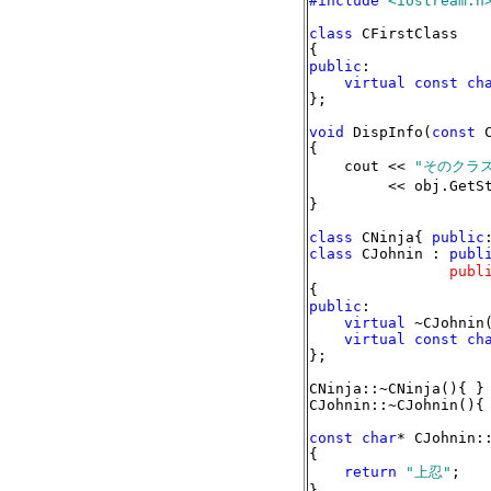
#include
<iostream.h
class
 CFirstClass

public
:

virtual const ch
};

void
 DispInfo(
const
 
{

    cout << 
"そのクラ
         << obj.GetS
}

class
 CNinja{ 
public
class
 CJohnin : 
publ
                publ
public
:

virtual
 ~CJohnin(
virtual const ch
};

CNinja::~CNinja(){ }

CJohnin::~CJohnin(){ 
const char
* CJohnin:
{

return
"上忍"
;

}
