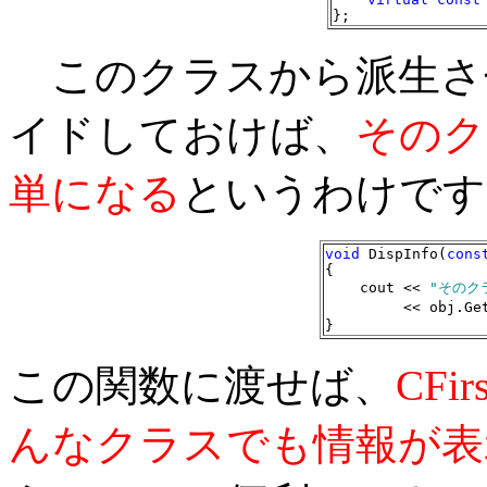
};
このクラスから派生さ
イドしておけば、
そのク
単になる
というわけです
void
 DispInfo(
cons
{

    cout << 
"そのク
         << obj.Ge
}
この関数に渡せば、
CFi
んなクラスでも情報が表