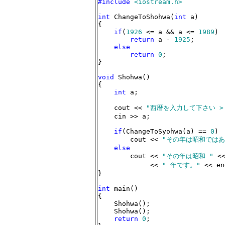
#include
<iostream.h>
int
 ChangeToShohwa(
int
 a)

{

if
(
1926
 <= a && a <= 
1989
)

return
 a - 
1925
;

else
return
0
;

}

void
 Shohwa()

{

int
 a;

    cout << 
"西暦を入力して下さい >
    cin >> a;

if
(ChangeToSyohwa(a) == 
0
)

        cout << 
"その年は昭和ではあ
else
        cout << 
"その年は昭和 "
 <<
             << 
" 年です。"
 << en
}

int
 main()

{

    Shohwa();

    Shohwa();

return
0
;
