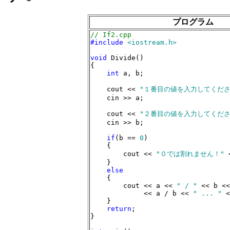
プログラム
// If2.cpp
#include
<iostream.h>
void
 Divide()

{

int
 a, b;

    cout << 
"１番目の値を入力してください
    cin >> a;

    cout << 
"２番目の値を入力してください
    cin >> b;

if
(b == 
0
)

    {

        cout << 
"０では割れません！"
 
    }

else
    {

        cout << a << 
" / "
 << b <<
             << a / b << 
" ... "
 <
    }

return
;

}
