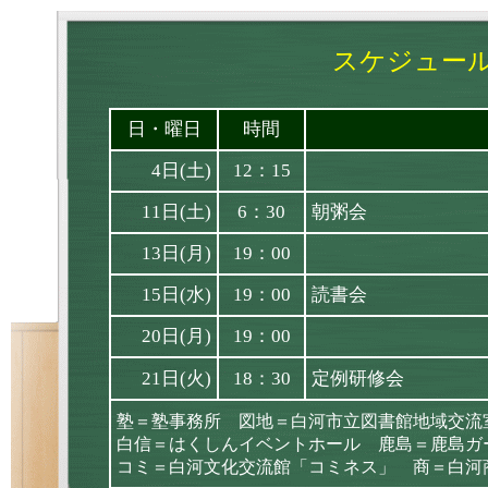
スケジュール
日・曜日
時間
4日(土)
12：15
11日(土)
6：30
朝粥会
13日(月)
19：00
15日(水)
19：00
読書会
20日(月)
19：00
21日(火)
18：30
定例研修会
塾＝塾事務所 図地＝白河市立図書館地域交流
白信＝はくしんイベントホール 鹿島＝鹿島ガ
コミ＝白河文化交流館「コミネス」 商＝白河