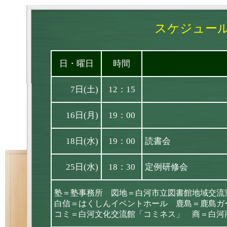
スケジュール
日・曜日
時間
7日(土)
12：15
16日(月)
19：00
18日(水)
19：00
読書会
25日(水)
18：30
定例研修会
塾＝塾事務所 図地＝白河市立図書館地域交流
白信＝はくしんイベントホール 鹿島＝鹿島ガ
コミ＝白河文化交流館「コミネス」 商＝白河