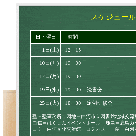
スケジュール
日・曜日
時間
1日(土)
12：15
10日(月)
19：00
17日(月)
19：00
19日(水)
19：00
読書会
25日(火)
18：30
定例研修会
塾＝塾事務所 図地＝白河市立図書館地域交流
白信＝はくしんイベントホール 鹿島＝鹿島ガ
コミ＝白河文化交流館「コミネス」 商＝白河