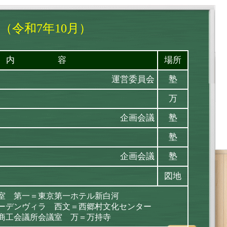
（令和7年10月）
内 容
場所
運営委員会
塾
万
企画会議
塾
塾
企画会議
塾
図地
室 第一＝東京第一ホテル新白河
ーデンヴィラ 西文＝西郷村文化センター
商工会議所会議室 万＝万持寺