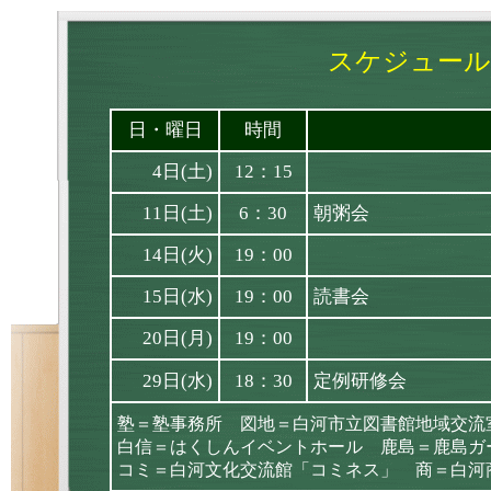
スケジュール
日・曜日
時間
4日(土)
12：15
11日(土)
6：30
朝粥会
14日(火)
19：00
15日(水)
19：00
読書会
20日(月)
19：00
29日(水)
18：30
定例研修会
塾＝塾事務所 図地＝白河市立図書館地域交流
白信＝はくしんイベントホール 鹿島＝鹿島ガ
コミ＝白河文化交流館「コミネス」 商＝白河