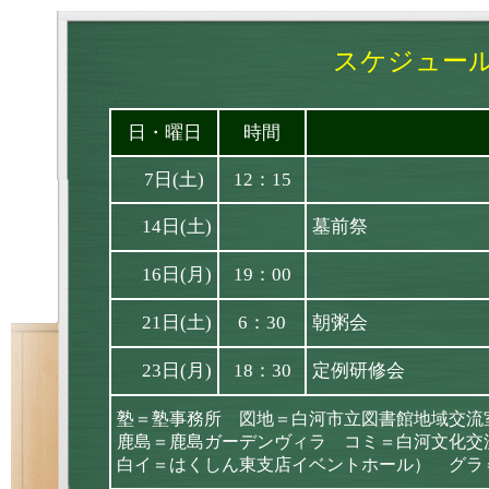
スケジュール
日・曜日
時間
7日(土)
12：15
14日(土)
墓前祭
16日(月)
19：00
21日(土)
6：30
朝粥会
23日(月)
18：30
定例研修会
塾＝塾事務所 図地＝白河市立図書館地域交流
鹿島＝鹿島ガーデンヴィラ コミ＝白河文化交
白イ＝はくしん東支店イベントホール） グラ