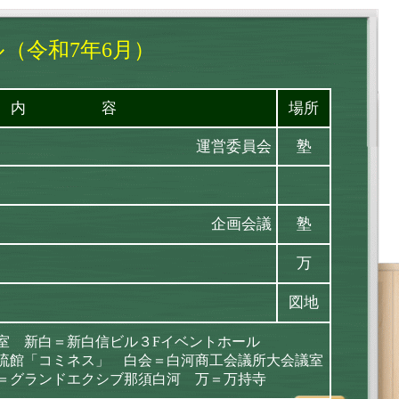
（令和7年6月）
内 容
場所
運営委員会
塾
企画会議
塾
万
図地
室 新白＝新白信ビル３Fイベントホール
流館「コミネス」 白会＝白河商工会議所大会議室
＝グランドエクシブ那須白河 万＝万持寺