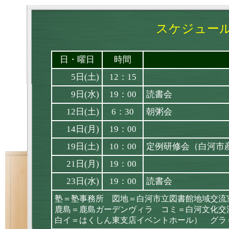
スケジュール
日・曜日
時間
5日(土)
12：15
9日(水)
19：00
読書会
12日(土)
6：30
朝粥会
14日(月)
19：00
19日(土)
10：00
定例研修会（白河市
21日(月)
19：00
23日(水)
19：00
読書会
塾＝塾事務所 図地＝白河市立図書館地域交流
鹿島＝鹿島ガーデンヴィラ コミ＝白河文化交
白イ＝はくしん東支店イベントホール） グラ