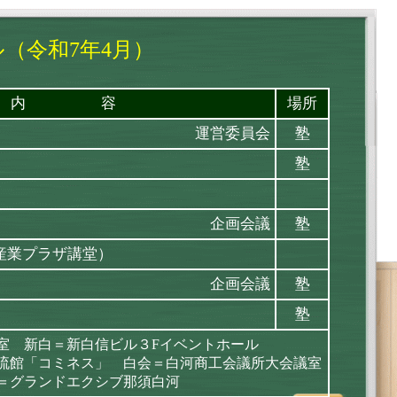
（令和7年4月）
内 容
場所
運営委員会
塾
塾
企画会議
塾
産業プラザ講堂）
企画会議
塾
塾
室 新白＝新白信ビル３Fイベントホール
流館「コミネス」 白会＝白河商工会議所大会議室
＝グランドエクシブ那須白河