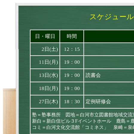
スケジュール
日・曜日
時間
2日(土)
12：15
11日(月)
19：00
13日(水)
19：00
読書会
18日(月)
19：00
27日(木)
18：30
定例研修会
塾＝塾事務所 図地＝白河市立図書館地域交流
新白＝新白信ビル３Fイベントホール 鹿島＝
コミ＝白河文化交流館「コミネス」 泉崎＝泉