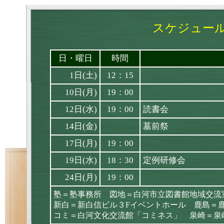
スケジュール
日・曜日
時間
1日(土)
12：15
10日(月)
19：00
12日(水)
19：00
読書会
14日(金)
墓前祭
17日(月)
19：00
19日(水)
18：30
定例研修会
24日(月)
19：00
塾＝塾事務所 図地＝白河市立図書館地域交流
新白＝新白信ビル３Fイベントホール 鹿島＝
コミ＝白河文化交流館「コミネス」 泉崎＝泉