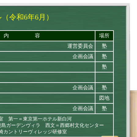
（令和6年6月）
内 容
場所
運営委員会
塾
企画会議
塾
塾
企画会議
塾
図地
企画会議
塾
室 第一＝東京第一ホテル新白河
鹿島ガーデンヴィラ 西文＝西郷村文化センター
崎カントリーヴィレッジ研修室