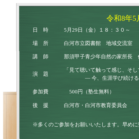
令和8年
日 時
5月29日（金）１８：３０～
場 所
白河市立図書館 地域交流室
講 師
那須甲子青少年自然の家所長 
「見て聴いて触って感じ、そし
演 題
― 今、生涯学び続けること
参加費
500円（塾生無料）
後 援
白河市・白河市教育委員会
※多くのご参加をお願いいたします。早めに