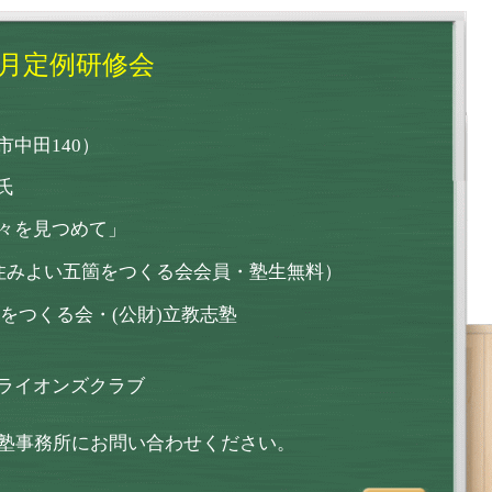
1月定例研修会
中田140）
氏
々を見つめて」
・住みよい五箇をつくる会会員・塾生無料）
をつくる会・(公財)立教志塾
ライオンズクラブ
塾事務所にお問い合わせください。