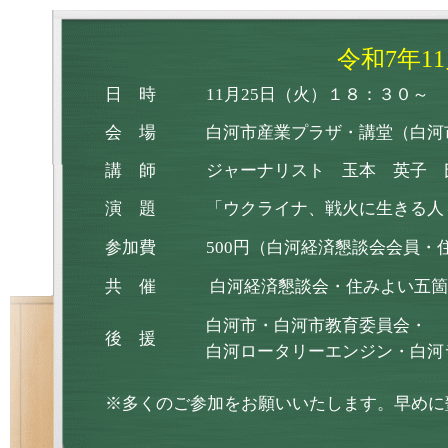
令和7年1
日 時
11月25日（火）１８：３０～
会 場
白河市産業プラザ・講堂（白河市
講 師
ジャーナリスト 玉本 英子 
演 題
「ウクライナ、戦火に生きる人
参加費
500円（白河経済懇談会会員
共 催
白河経済懇談会・住みよい五箇
白河市・白河市教育委員会・
後 援
白河ロータリーエンジン・白河
※多くのご参加をお願いいたします。早めに