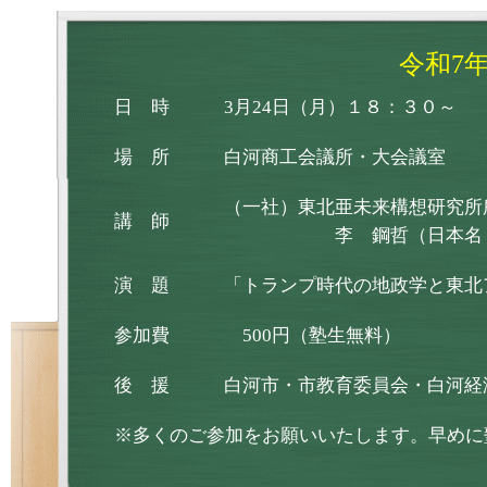
令和7
日 時
3月24日（月）１８：３０～
場 所
白河商工会議所・大会議室
（一社）東北亜未来構想研究所
講 師
李 鋼哲（日本名 温
演 題
「トランプ時代の地政学と東北
参加費
500円（塾生無料）
後 援
白河市・市教育委員会・白河経
※多くのご参加をお願いいたします。早めに