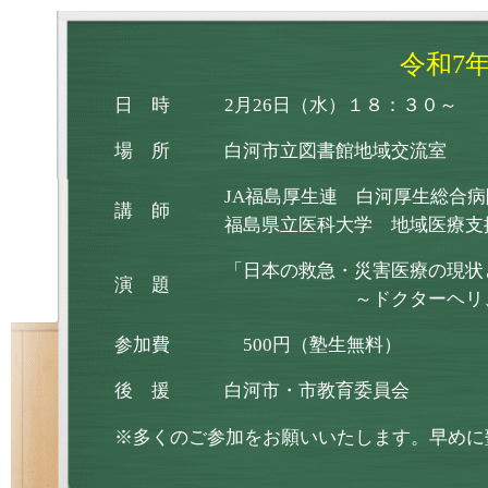
令和7
日 時
2月26日（水）１８：３０～
場 所
白河市立図書館地域交流室
JA福島厚生連 白河厚生総合
講 師
福島県立医科大学 地域医療支
「日本の救急・災害医療の現状
演 題
～ドクターヘリ、ドク
参加費
500円（塾生無料）
後 援
白河市・市教育委員会
※多くのご参加をお願いいたします。早めに