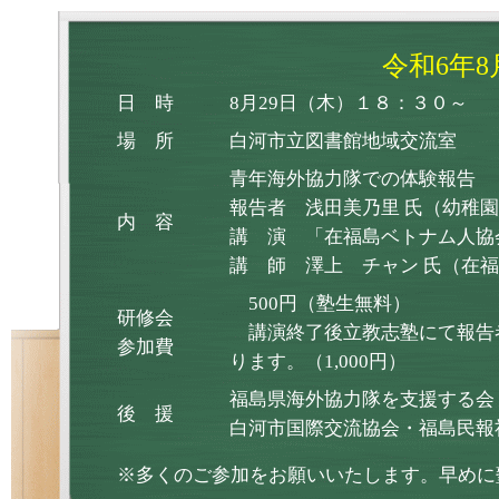
令和6年
日 時
8月29日（木）１８：３０～
場 所
白河市立図書館地域交流室
青年海外協力隊での体験報告
報告者 浅田美乃里 氏（幼稚
内 容
講 演 「在福島ベトナム人協
講 師 澤上 チャン 氏（在
500円（塾生無料）
研修会
講演終了後立教志塾にて報告
参加費
ります。（1,000円）
福島県海外協力隊を支援する会
後 援
白河市国際交流協会・福島民報
※多くのご参加をお願いいたします。早めに