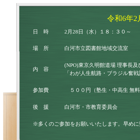
令和6年
日 時
2月28日（水）１８：３０～
場 所
白河市立図書館地域交流室
(NPO)東京久明館道場 理事長
内 容
「わが人生航路・ブラジル奮戦
参加費
５００円（塾生・中高生 無料
後 援
白河市・市教育委員会
※多くのご参加をお願いいたします。早めに