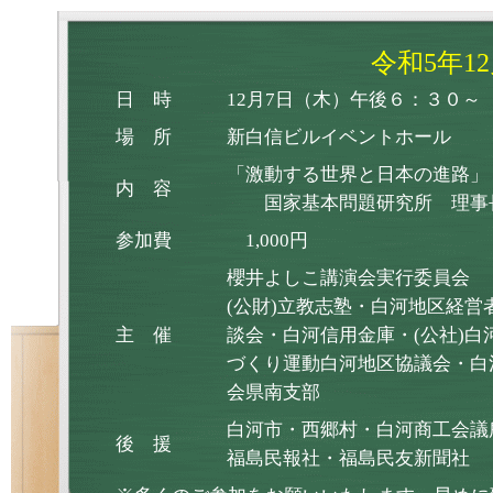
令和5年1
日 時
12月7日（木）午後６：３０～
場 所
新白信ビルイベントホール
「激動する世界と日本の進路」
内 容
国家基本問題研究所 理事長
参加費
1,000円
櫻井よしこ講演会実行委員会
(公財)立教志塾・白河地区経営
主 催
談会・白河信用金庫・(公社)白
づくり運動白河地区協議会・白
会県南支部
白河市・西郷村・白河商工会議
後 援
福島民報社・福島民友新聞社