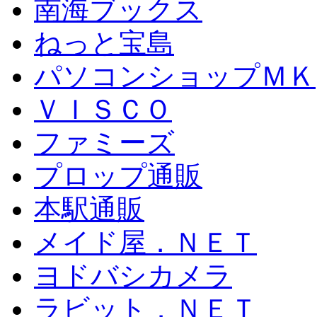
南海ブックス
ねっと宝島
パソコンショップＭＫ
ＶＩＳＣＯ
ファミーズ
プロップ通販
本駅通販
メイド屋．ＮＥＴ
ヨドバシカメラ
ラビット．ＮＥＴ