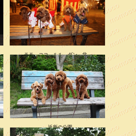
モモ、ココ、ルル、ダン 盆
踊り
近所の公園