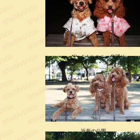
ダンくんとルル 盆踊り
近所の公園