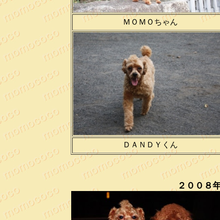
ＭＯＭＯちゃん
ＤＡＮＤＹくん
２００８
月 夏