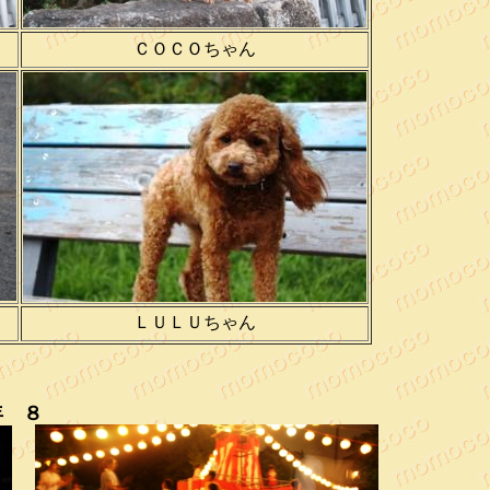
ＣＯＣＯちゃん
ＬＵＬＵちゃん
年 ８