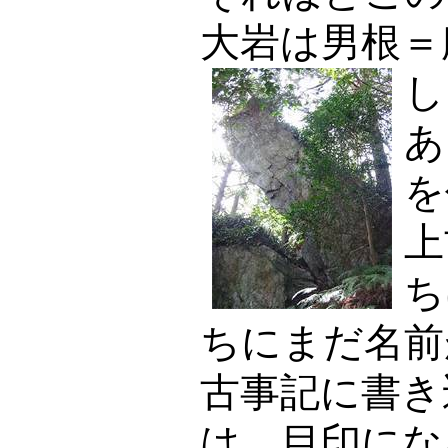
大岩は男根＝
し
あ
を
上
ち
ちにまだ名前
古事記に書き
は、目印にな