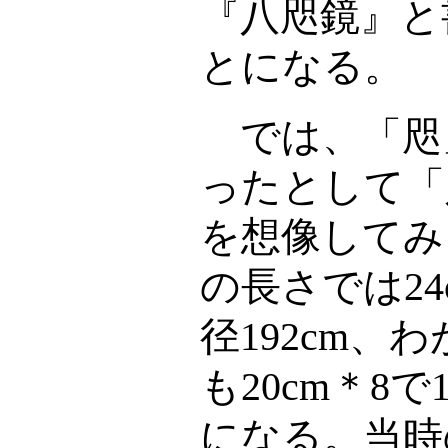
『八咫鏡』と
とになる。
では、「咫
ったとして「
を想像してみ
の長さでは
2
径
192cm
、わ
も
20cm
＊
8
で
になる。当時