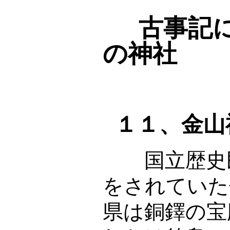
古事記
の神社
１１、金山
国立歴史
をされていた
県は銅鐸の宝