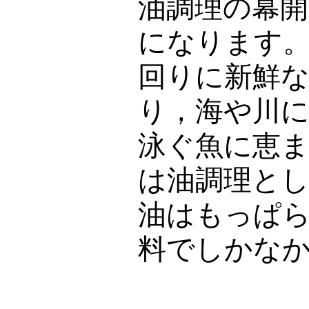
油調理の幕
になります
回りに新鮮
り，海や川
泳ぐ魚に恵
は油調理と
油はもっぱ
料でしかな