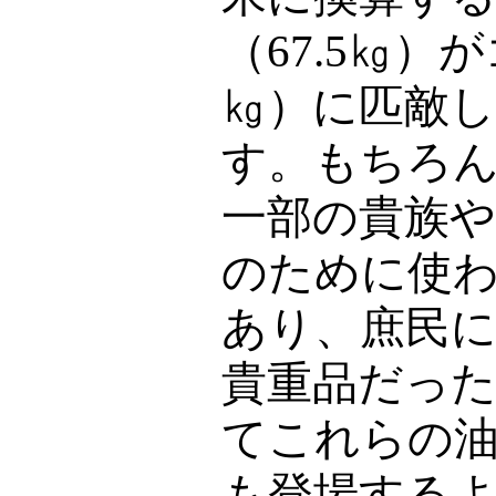
（
67.5
㎏）が
㎏）に匹敵
す。もちろ
一部の貴族や
のために使
あり、庶民
貴重品だっ
てこれらの
も登場する