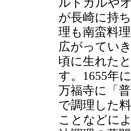
ルトガルや
が長崎に持
理も南蛮料
広がってい
頃に生れた
す。
1655
年
万福寺に「普
で調理した
ことなどに