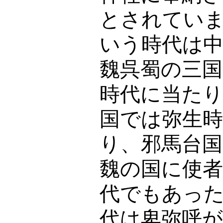
とされてい
いう時代は
魏呉蜀の三
時代に当た
国では弥生
り、邪馬台国
魏の国に使
代でもあっ
代は卑弥呼