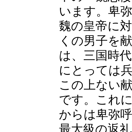
います。卑
魏の皇帝に
くの男子を
は、三国時
にとっては
この上ない
です。これ
からは卑弥
最大級の返