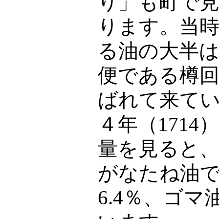
り」も町で
ります。当
る油の大半
便である樽
ばれて来て
４年（
1714
量を見ると
がなたね油
6.4
％、ゴマ