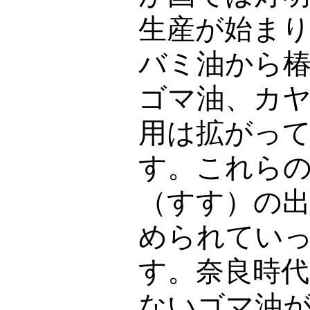
生産が始ま
バミ油から
ゴマ油、カ
用は拡がっ
す。これら
（すす）の
められてい
す。奈良時
ないゴマ油