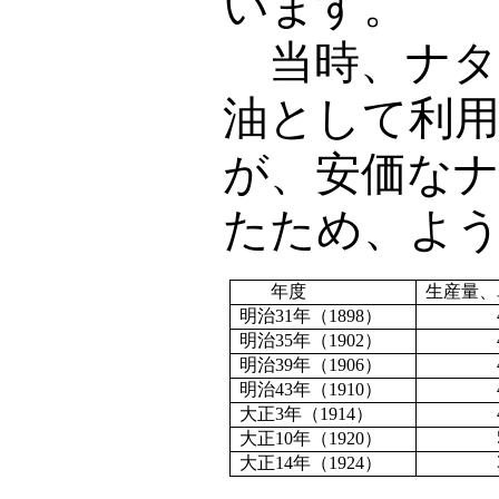
います。
当時、ナタ
油として利
が、安価な
たため、よ
年度
生産量、
明治
31
年（
1898
）
明治
35
年（
1902
）
明治
39
年（
1906
）
明治
43
年（
1910
）
大正
3
年（
1914
）
大正
10
年（
1920
）
大正
14
年（
1924
）