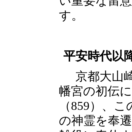
い重要な留
す。
平安時代以
京都大山崎
幡宮の初伝
（
859
）、こ
の神霊を奉