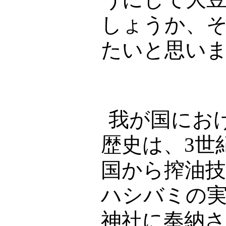
しょうか、
たいと思い
我が国にお
歴史は、
3
世
国から搾油
ハシバミの
神社に奉納