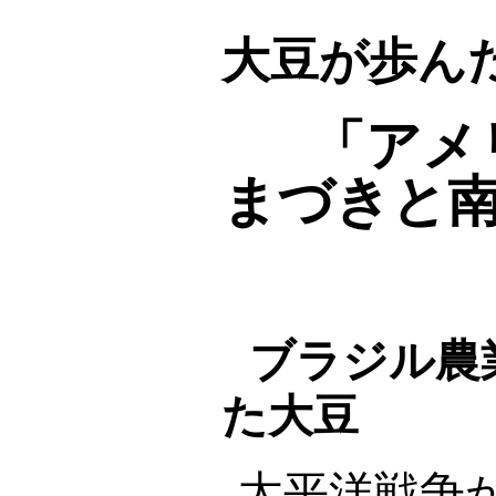
大豆が歩んだ
「アメ
まづきと
ブラジル農
た大豆
太平洋戦争