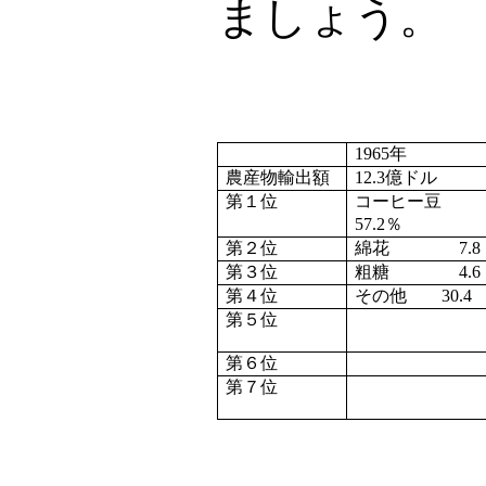
ましょう。
1965
年
農産物輸出額
12.3
億ドル
第１位
コーヒー豆
57.2
％
第２位
綿花
7.8
第３位
粗糖
4.6
第４位
その他
30.4
第５位
第６位
第７位