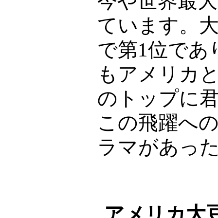
今や世界最大
ています。
で第
1
位であ
もアメリカ
のトップに
この飛躍へ
ラマがあっ
アメリカ大