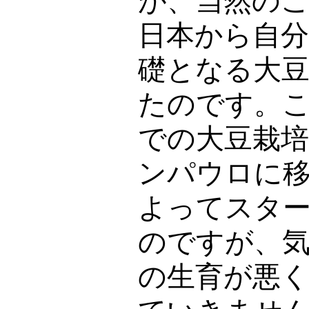
が、当然の
日本から自
礎となる大
たのです。
での大豆栽
ンパウロに
よってスタ
のですが、
の生育が悪