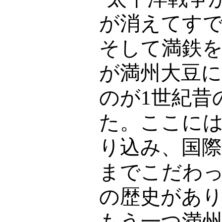
が消えてす
そして満鉄
が満州大豆
のが
1
世紀昔
た。ここに
り込み、国
までこだわ
の歴史があ
もう一つ満