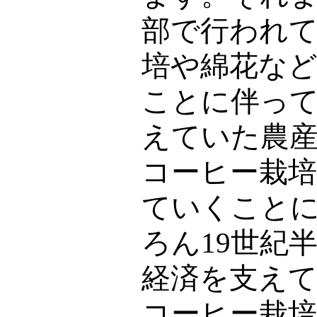
部で行われ
培や綿花な
ことに伴っ
えていた農
コーヒー栽
ていくこと
ろん
19
世紀
経済を支え
コーヒー栽