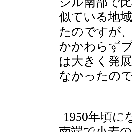
ジル南部で
似ている地
たのですが
かかわらず
は大きく発
なかったの
1950
年頃に
南端で小麦