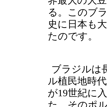
界最大の大
る。このブ
史に日本も
たのです。
ブラジルは
ル植民地時
が
19
世紀に
た。そのポ