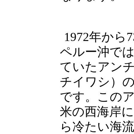
1972
年から
7
ペルー沖で
ていたアン
チイワシ）
です。この
米の西海岸
ら冷たい海