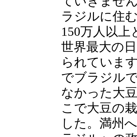
ていきませ
ラジルに住
150
万人以上
世界最大の
られていま
でブラジル
なかった大
こで大豆の
した。満州