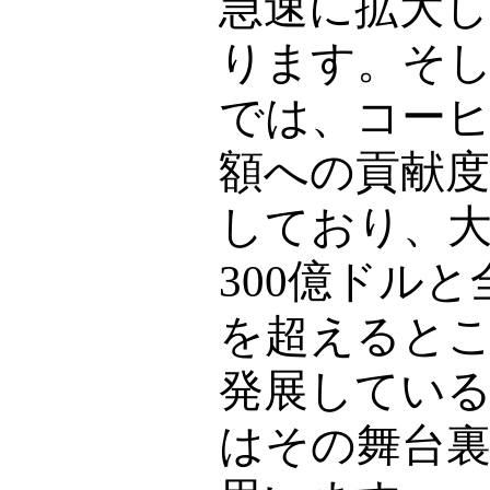
急速に拡大
ります。そ
では、コー
額への貢献
しており、
300
億ドルと
を超えると
発展してい
はその舞台