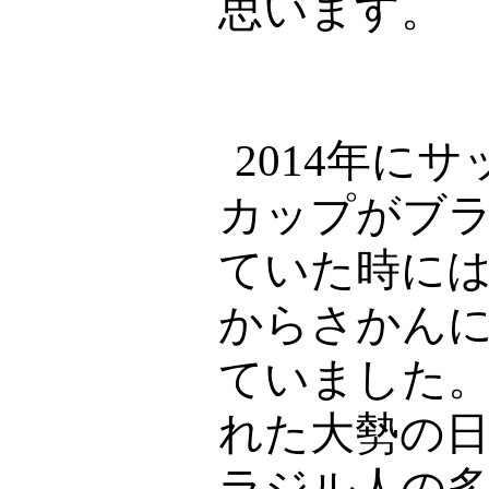
思います。
2014
年にサ
カップがブ
ていた時に
からさかん
ていました
れた大勢の
ラジル人の