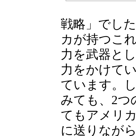
戦略」でし
カが持つこ
力を武器と
力をかけて
ています。
みても、
2
つ
てもアメリ
に送りなが