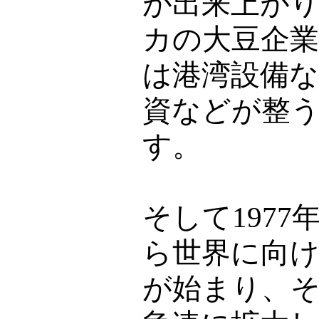
が出来上が
カの大豆企
は港湾設備
資などが整
す。
そして
1977
ら世界に向
が始まり、