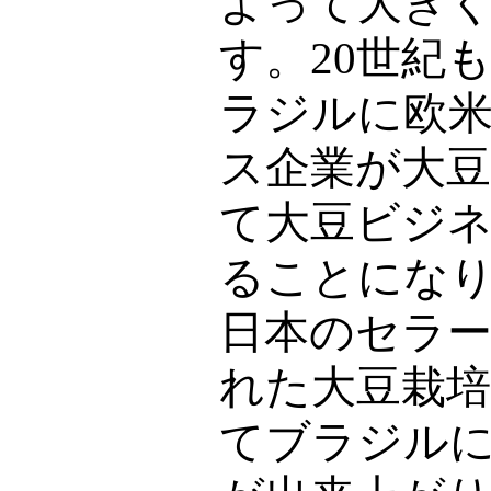
よって大き
す。
20
世紀
ラジルに欧
ス企業が大
て大豆ビジ
ることにな
日本のセラ
れた大豆栽
てブラジル