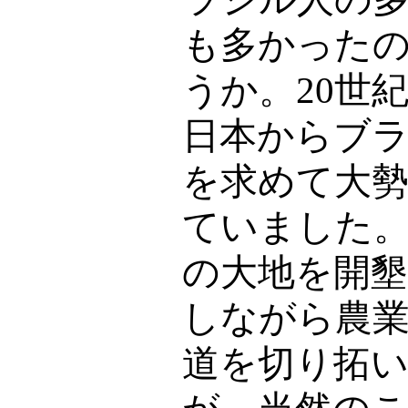
も多かった
うか。
20
世
日本からブ
を求めて大
ていました
の大地を開
しながら農
道を切り拓