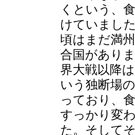
くという、
けていまし
頃はまだ満
合国があり
界大戦以降
いう独断場
っており、
すっかり変
た。そして