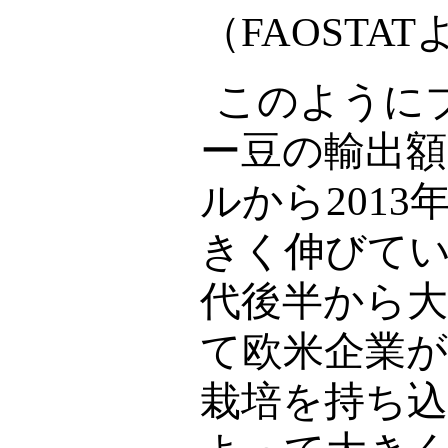
（
FAOSTAT
このように
ー豆の輸出額
ルから
2013
きく伸びて
代後半から
て欧米企業
栽培を持ち