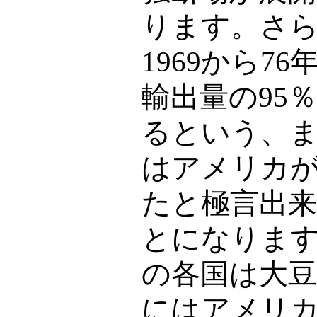
ります。さ
1969から76
輸出量の
95
るという、
はアメリカ
たと極言出
とになりま
の各国は大
にはアメリ