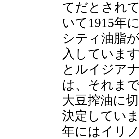
てだとされ
いて
1915
年
シティ油脂
入していま
とルイジア
は、それま
大豆搾油に
決定してい
年にはイリ