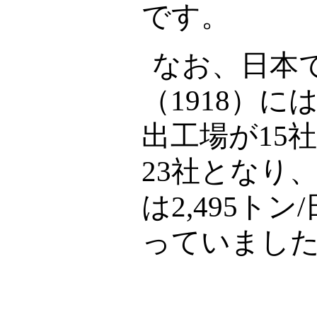
です。
なお、日本
（
1918
）に
出工場が
15
23
社となり
は
2,495
トン
/
っていまし