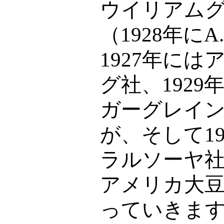
ウイリアム
（
1928
年に
A
1927
年には
グ社、
1929
ガーグレイ
が、そして
1
ラルソーヤ
アメリカ大
っていきま