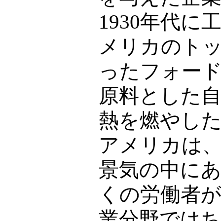
1930
年代に
メリカのト
ったフォー
原料とした
熱を燃やし
アメリカは
景気の中に
くの労働者
業分野では