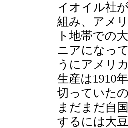
イオイル社
組み、アメ
ト地帯での
ニアになっ
うにアメリ
生産は
1910
切っていた
まだまだ自
するには大