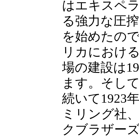
はエキスペ
る強力な圧搾
を始めたの
リカにおけ
場の建設は
1
ます。そし
続いて
1923
ミリング社
クブラザー