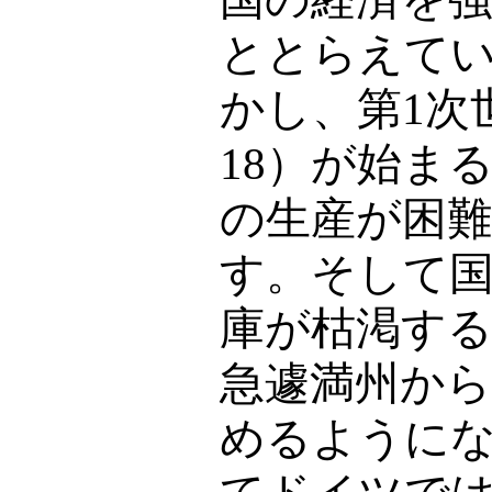
ととらえて
かし、第
1
次
18
）が始ま
の生産が困
す。そして
庫が枯渇す
急遽満州から
めるように