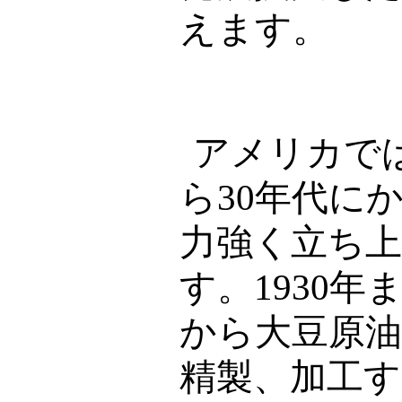
えます。
アメリカで
ら
30
年代に
力強く立ち
す。
1930
年
から大豆原
精製、加工