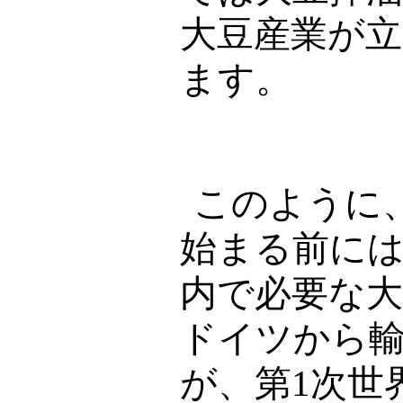
大豆産業が
ます。
このように
始まる前に
内で必要な
ドイツから
が、第
1
次世