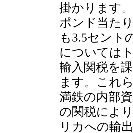
掛かります
ポンド当た
も
3.5
セント
については
輸入関税を
ます。これ
満鉄の内部
の関税によ
リカへの輸