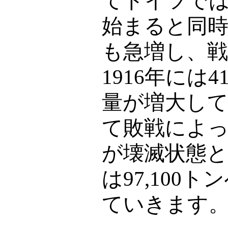
てドイツで
始まると同
も急増し、
1916
年には
41
量が増大し
て敗戦によ
が壊滅状態
は
97,100
トン
ていきます