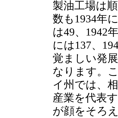
製油工場は順
数も
1934
年
は
49
、
1942
には
137
、
19
覚ましい発
なります。
イ州では、
産業を代表
が顔をそろ