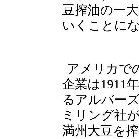
豆搾油の一
いくことに
アメリカで
企業は
1911
るアルバー
ミリング社
満州大豆を