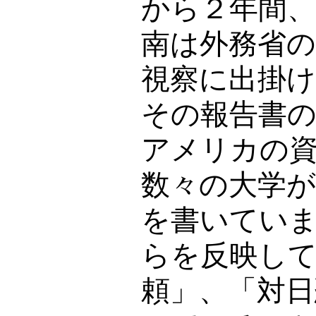
から２年間、
南は外務省
視察に出掛
その報告書
アメリカの
数々の大学
を書いてい
らを反映し
頼」、「対日