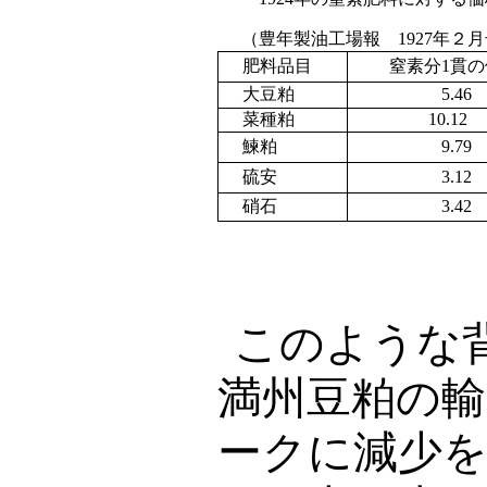
（豊年製油工場報
1927
年２月
肥料品目
窒素分
1
貫の
大豆粕
5.46
菜種粕
10.12
鰊粕
9.79
硫安
3.12
硝石
3.42
このような
満州豆粕の輸
ークに減少