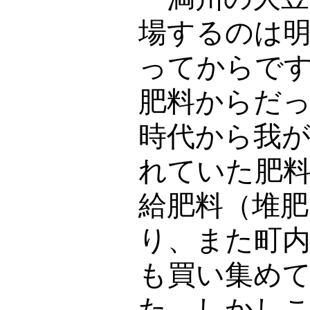
場するのは
ってからで
肥料からだ
時代から我
れていた肥
給肥料（堆肥
り、また町
も買い集め
た。しかし