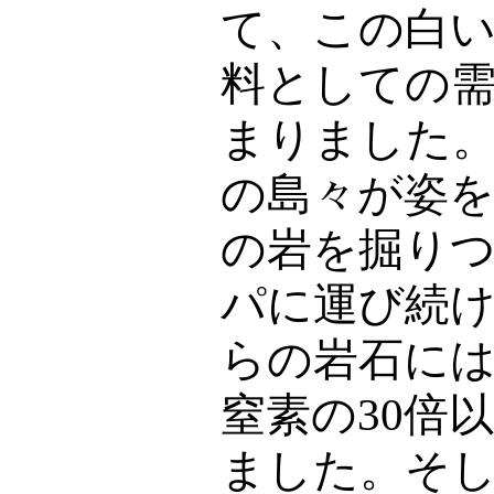
て、この白
料としての
まりました
の島々が姿
の岩を掘り
パに運び続
らの岩石に
窒素の
30
倍
ました。そ