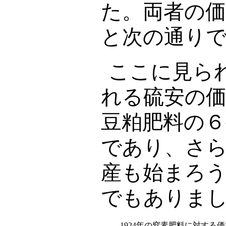
た。両者の
と次の通り
ここに見ら
れる硫安の
豆粕肥料の６
であり、さ
産も始まろ
でもありま
1924
年の窒素肥料に対する価