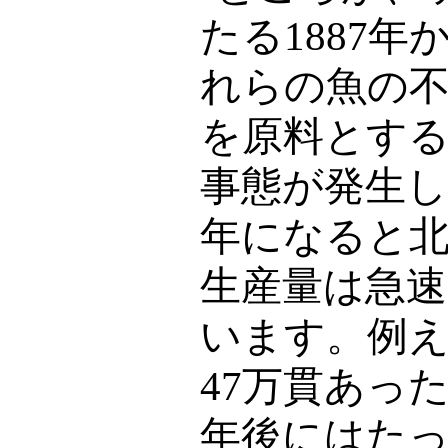
たる
1887
年
れらの魚の
を原料とす
事態が発生
年になると
生産量は急
います。例
47
万貫あっ
年後にはた