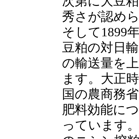
次第に大豆
秀さが認め
そして
1899
豆粕の対日輸
の輸送量を
ます。大正
国の農商務省
肥料効能に
っています