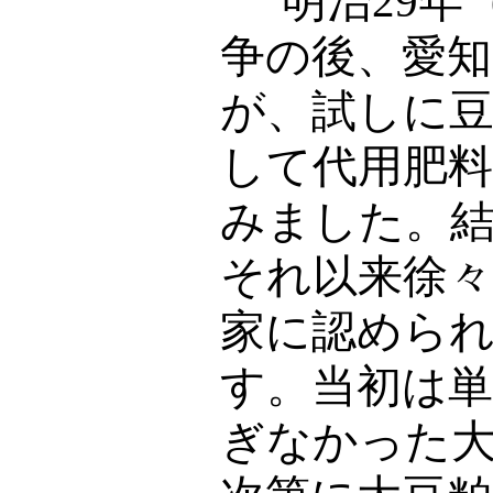
明治
29
年
争の後、愛知
が、試しに
して代用肥
みました。
それ以来徐々
家に認めら
す。当初は
ぎなかった