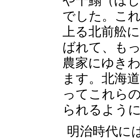
や干鰯（ほ
でした。こ
上る北前舩
ばれて、も
農家にゆき
ます。北海
ってこれら
られるよう
明治時代に