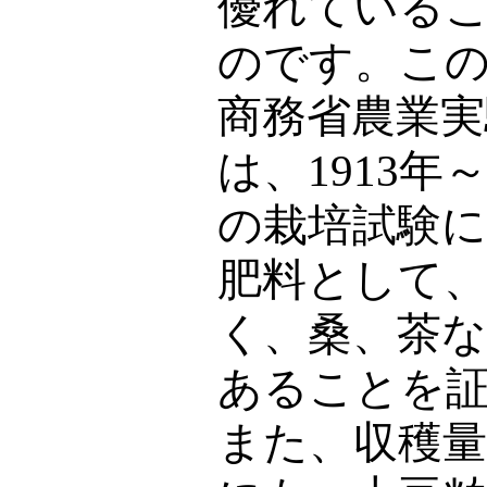
優れている
のです。こ
商務省農業実
は、
1913
年
の栽培試験
肥料として
く、桑、茶
あることを
また、収穫