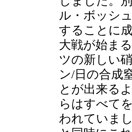
しました。
ル・ボッシ
することに
大戦が始ま
ツの新しい
ン
/
日の合成
とが出来る
らはすべて
われていま