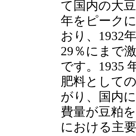
て国内の大豆
年をピーク
おり、
1932
29
％にまで
です。
1935
肥料として
がり、国内
費量が豆粕を
における主