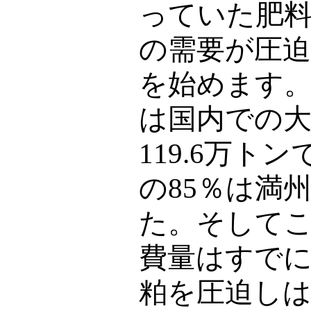
っていた肥
の需要が圧
を始めます
は国内での大
119.6
万トン
の
85
％は満
た。そして
費量はすで
粕を圧迫し