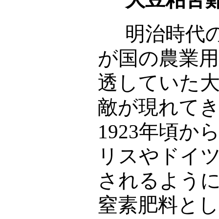
明治時代の
が国の農業
透していた
敵が現れて
1923
年頃か
リスやドイ
されるよう
窒素肥料と