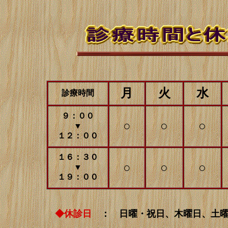
月
火
水
診療時間
９：００
○
○
○
▼
１２：００
１６：３０
○
○
○
▼
１９：００
◆休診日
： 日曜・祝日、木曜日、土曜