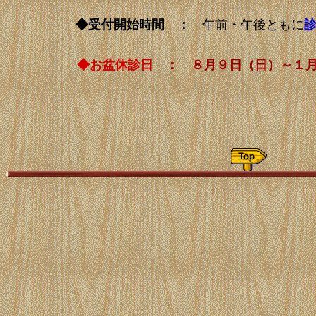
◆受付開始時間
：
午前・午後ともに
◆お盆休診日
： ８月９日（日）～１月